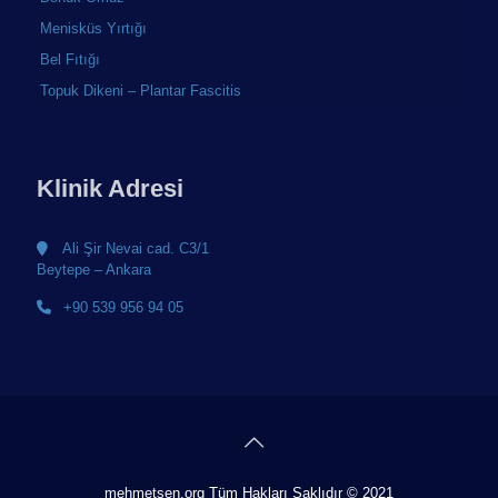
Menisküs Yırtığı
Bel Fıtığı
Topuk Dikeni – Plantar Fascitis
Klinik Adresi
Ali Şir Nevai cad. C3/1
Beytepe – Ankara
+90 539 956 94 05
mehmetsen.org Tüm Hakları Saklıdır © 2021