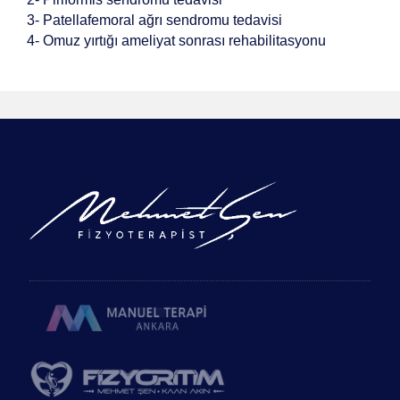
3- Patellafemoral ağrı sendromu tedavisi
4- Omuz yırtığı ameliyat sonrası rehabilitasyonu