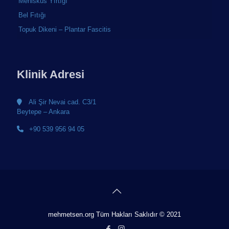
Menisküs Yırtığı
Bel Fıtığı
Topuk Dikeni – Plantar Fascitis
Klinik Adresi
Ali Şir Nevai cad. C3/1
Beytepe – Ankara
+90 539 956 94 05
mehmetsen.org Tüm Hakları Saklıdır © 2021