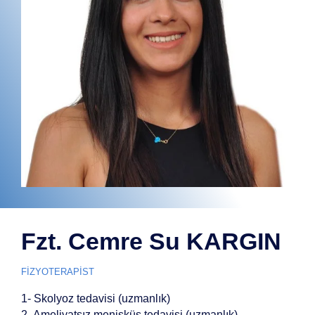
Fzt. Cemre Su KARGIN
FİZYOTERAPİST
1- Skolyoz tedavisi (uzmanlık)
2- Ameliyatsız menisküs tedavisi (uzmanlık)