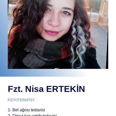
Fzt. Nisa ERTEKİN
FİZYOTERAPİST
1- Bel ağrısı tedavisi
2- Omuz kas yırtığı tedavisi