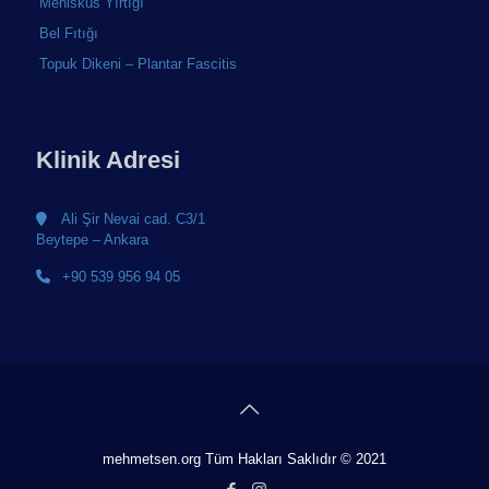
Menisküs Yırtığı
Bel Fıtığı
Topuk Dikeni – Plantar Fascitis
Klinik Adresi
Ali Şir Nevai cad. C3/1
Beytepe – Ankara
+90 539 956 94 05
mehmetsen.org Tüm Hakları Saklıdır © 2021