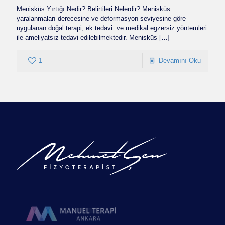
Menisküs Yırtığı Nedir? Belirtileri Nelerdir? Menisküs
yaralanmaları derecesine ve deformasyon seviyesine göre
uygulanan doğal terapi, ek tedavi ve medikal egzersiz yöntemleri
ile ameliyatsız tedavi edilebilmektedir. Menisküs
[…]
1
Devamını Oku