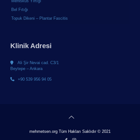
Menisküs Yırtığı
Bel Fıtığı
Topuk Dikeni – Plantar Fascitis
Klinik Adresi
Ali Şir Nevai cad. C3/1
Beytepe – Ankara
+90 539 956 94 05
mehmetsen.org Tüm Hakları Saklıdır © 2021