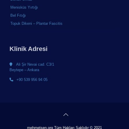
Menisküs Yırtığı
Bel Fıtığı
Topuk Dikeni – Plantar Fascitis
Klinik Adresi
Ali Şir Nevai cad. C3/1
Beytepe – Ankara
+90 539 956 94 05
mehmetsen.org Tüm Hakları Saklıdır © 2021