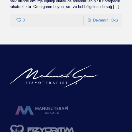
halk dilinde omurga eğriliği olarak da adlandırılan bir tür ortopedik
rahatsızlıktır. Omurganın boyun, sırt ve bel bölgelerinde sağ
[…]
0
Devamını Oku