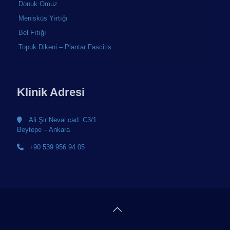
Donuk Omuz
Menisküs Yırtığı
Bel Fıtığı
Topuk Dikeni – Plantar Fascitis
Klinik Adresi
Ali Şir Nevai cad. C3/1
Beytepe – Ankara
+90 539 956 94 05