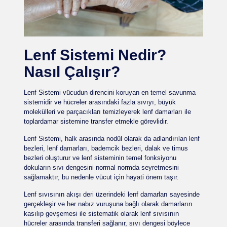
Lenf Sistemi Nedir?
Nasıl Çalışır?
Lenf Sistemi vücudun direncini koruyan en temel savunma
sistemidir ve hücreler arasındaki fazla sıvıyı, büyük
molekülleri ve parçacıkları temizleyerek lenf damarları ile
toplardamar sistemine transfer etmekle görevlidir.
Lenf Sistemi, halk arasında nodül olarak da adlandırılan lenf
bezleri, lenf damarları, bademcik bezleri, dalak ve timus
bezleri oluşturur ve lenf sisteminin temel fonksiyonu
dokuların sıvı dengesini normal normda seyretmesini
sağlamaktır, bu nedenle vücut için hayati önem taşır.
Lenf sıvısının akışı deri üzerindeki lenf damarları sayesinde
gerçekleşir ve her nabız vuruşuna bağlı olarak damarların
kasılıp gevşemesi ile sistematik olarak lenf sıvısının
hücreler arasında transferi sağlanır, sıvı dengesi böylece