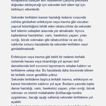
iltihaplanma süreçleri lenf nodüllerinin çalışma prensibini
doğrudan etkileyeceği için sekonder lenf ödem tipi için
tetikleyici etkenlerdir.
Sekonder lenfödem kanser hastalığı tedavisi sırasında
sıklıkla görülürken enfeksiyon veya travma gibi vücudun
yapısal bütünlüğünü tehdit eden rahatsızlıklar da sekonder
lenf ödemin sebepleri arasında yer almaktadır. Ayrıca
toplardamar hastalıkları, varis, hareketsiz yaşam, yılan
ısırığı, böcek sokmaları gibi rahatsızlıklar ve ani dış
saldırılar sonucu hastalarda da sekonder lenfödem seyri
görülebilmektedir.
Enfeksiyon veya travma gibi belirli bir nedenin lenfatik
sistemde hasara veya tıkanıklığa yol açması lenf
damarlarında lenf sıvısının taşınmasını ortadan kaldırır ve
lenfödeme sebep olur. Bu hastalarda daha öncesinde bilinen
bir lenfatik sorun genellikle yoktur.
Sekonder lenfödeme başlıca lenfatik travma, enfeksiyon ve
kanser hücrelerinin saldırısı yol açar. Bunların yanında toplar
damar hastalığı, varis, hareketsiz yaşam, yılan ısırığı, böcek
sokması ve istemli müdahaleler (kol/bacağa turnike
uygulaması, bacağı aşağı sallama) sekonder lenfödeme yol
açabilir.