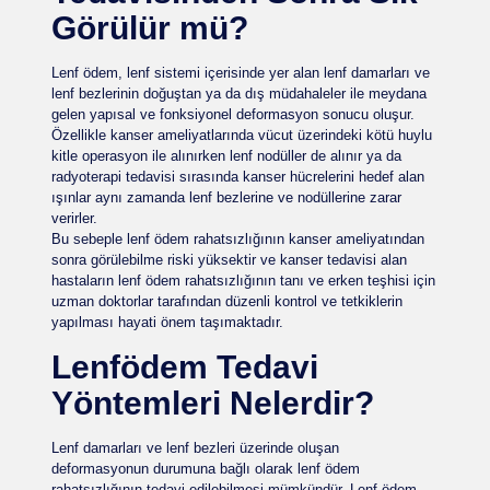
Görülür mü?
Lenf ödem, lenf sistemi içerisinde yer alan lenf damarları ve
lenf bezlerinin doğuştan ya da dış müdahaleler ile meydana
gelen yapısal ve fonksiyonel deformasyon sonucu oluşur.
Özellikle kanser ameliyatlarında vücut üzerindeki kötü huylu
kitle operasyon ile alınırken lenf nodüller de alınır ya da
radyoterapi tedavisi sırasında kanser hücrelerini hedef alan
ışınlar aynı zamanda lenf bezlerine ve nodüllerine zarar
verirler.
Bu sebeple lenf ödem rahatsızlığının kanser ameliyatından
sonra görülebilme riski yüksektir ve kanser tedavisi alan
hastaların lenf ödem rahatsızlığının tanı ve erken teşhisi için
uzman doktorlar tarafından düzenli kontrol ve tetkiklerin
yapılması hayati önem taşımaktadır.
Lenfödem Tedavi
Yöntemleri Nelerdir?
Lenf damarları ve lenf bezleri üzerinde oluşan
deformasyonun durumuna bağlı olarak lenf ödem
rahatsızlığının tedavi edilebilmesi mümkündür. Lenf ödem