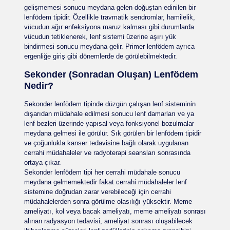
gelişmemesi sonucu meydana gelen doğuştan edinilen bir
lenfödem tipidir. Özellikle travmatik sendromlar, hamilelik,
vücudun ağır enfeksiyona maruz kalması gibi durumlarda
vücudun tetiklenerek, lenf sistemi üzerine aşırı yük
bindirmesi sonucu meydana gelir. Primer lenfödem ayrıca
ergenliğe giriş gibi dönemlerde de görülebilmektedir.
Sekonder (Sonradan Oluşan) Lenfödem
Nedir?
Sekonder lenfödem tipinde düzgün çalışan lenf sisteminin
dışarıdan müdahale edilmesi sonucu lenf damarları ve ya
lenf bezleri üzerinde yapısal veya fonksiyonel bozulmalar
meydana gelmesi ile görülür. Sık görülen bir lenfödem tipidir
ve çoğunlukla kanser tedavisine bağlı olarak uygulanan
cerrahi müdahaleler ve radyoterapi seansları sonrasında
ortaya çıkar.
Sekonder lenfödem tipi her cerrahi müdahale sonucu
meydana gelmemektedir fakat cerrahi müdahaleler lenf
sistemine doğrudan zarar verebileceği için cerrahi
müdahalelerden sonra görülme olasılığı yüksektir. Meme
ameliyatı, kol veya bacak ameliyatı, meme ameliyatı sonrası
alınan radyasyon tedavisi, ameliyat sonrası oluşabilecek